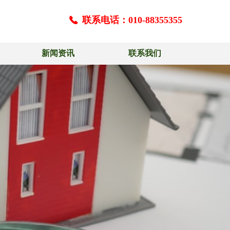
联系电话：010-88355355
끅
新闻资讯
联系我们