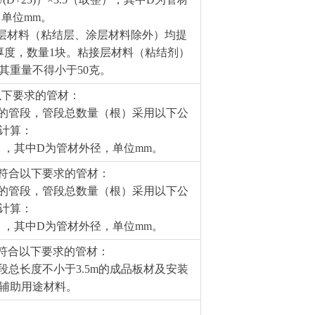
单位mm。
层材料（粘结层、涂层材料除外）均提
料实际厚度，数量1块。粘接层材料（粘结剂）
其重量不得小于50克。
以下要求的管材：
5米的管段，管段总数量（根）采用以下公
计算：
5（取整），其中D为管材外径，单位mm。
供符合以下要求的管材：
5米的管段，管段总数量（根）采用以下公
计算：
5（取整），其中D为管材外径，单位mm。
供符合以下要求的管材：
段总长度不小于3.5m的成品板材及安装
辅助用途材料。