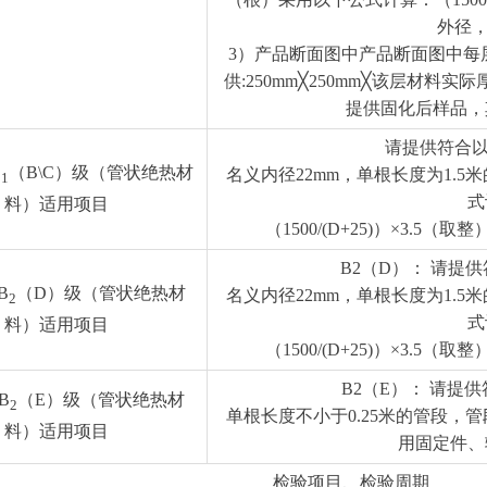
外径，
3）产品断面图中产品断面图中每
供:250mm╳250mm╳该层材
提供固化后样品，
请提供符合
B
（B\C）级（管状绝热材
名义内径22mm，单根长度为1.
1
式
料）适用项目
（1500/(D+25)）×3.
B2（D）： 请提
B
（D）级（管状绝热材
名义内径22mm，单根长度为1.
2
式
料）适用项目
（1500/(D+25)）×3.
B2（E）： 请提
B
（E）级（管状绝热材
2
单根长度不小于0.25米的管段，管
料）适用项目
用固定件、
检验项目、检验周期