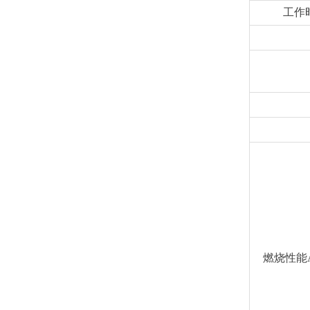
工作
燃烧性能