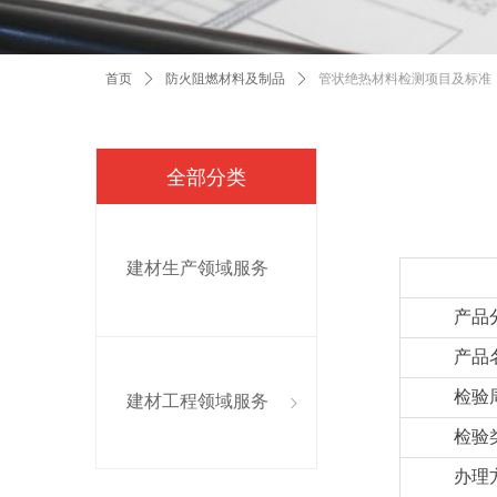
首页
ꄲ
防火阻燃材料及制品
ꄲ
管状绝热材料检测项目及标准
全部分类
建材生产领域服务
产品
产品
检验
建材工程领域服务
ꁇ
检验
办理