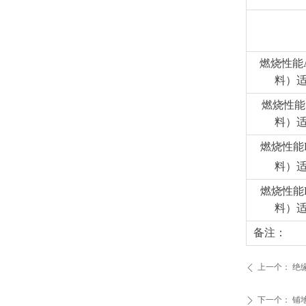
燃烧性能
料）适
燃烧性能
料）适
燃烧性能
料）适
燃烧性能
料）适
备注：
上一个：
绝
ꄴ
下一个：
铺
ꄲ