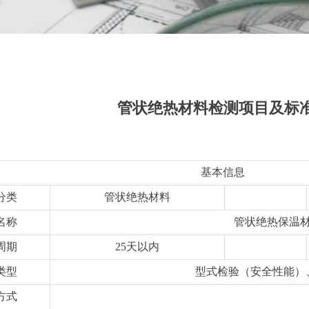
管状绝热材料检测项目及标
基本信息
分类
管状绝热材料
名称
管状绝热保温
周期
25天以内
类型
型式检验（安全性能）
方式