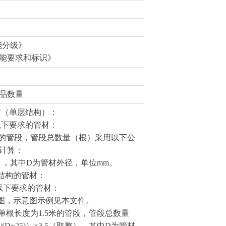
性能分级》
烧性能要求和标识》
品数量
材（单层结构）：
以下要求的管材：
5米的管段，管段总数量（根）采用以下公
计算：
5（取整），其中D为管材外径，单位mm。
结构的管材：
以下要求的管材：
图，示意图示例见本文件。
单根长度为1.5米的管段，管段总数量
(D+25)）×3.5（取整），其中D为管材