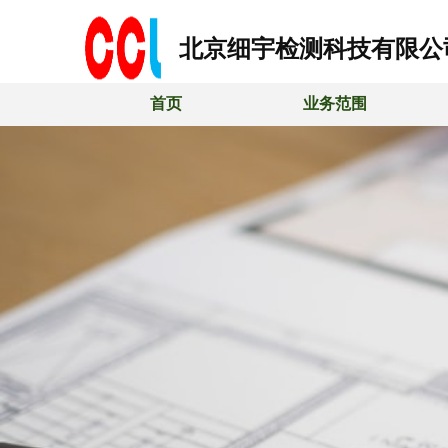
北京细宇检测科技有限公
首页
业务范围