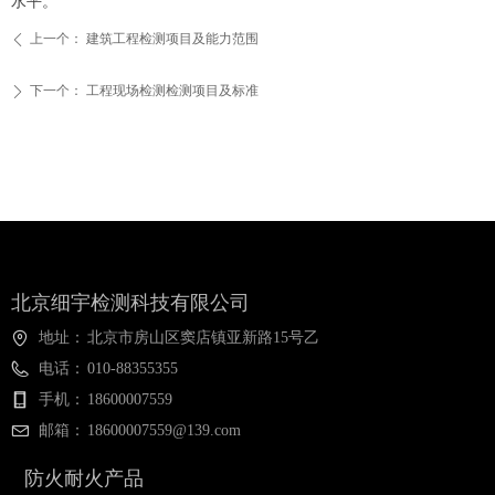
水平。
上一个：
建筑工程检测项目及能力范围
ꄴ
下一个：
工程现场检测检测项目及标准
ꄲ
北京细宇检测科技有限公司
地址：
北京市房山区窦店镇亚新路15号乙
电话：
010-88355355
手机：
18600007559
邮箱：
18600007559@139.com
防火耐火产品